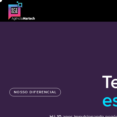
T
NOSSO DIFERENCIAL
e
Há 10 anos impulsionando negóci