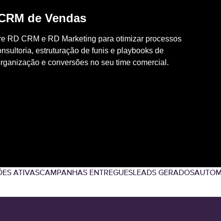
 CRM de Vendas
ntre RD CRM e RD Marketing para otimizar processos
sultoria, estruturação de funis e playbooks de
organização e conversões no seu time comercial.
ES ATIVAS
CAMPANHAS ENTREGUES
LEADS GERADOS
AUTOM