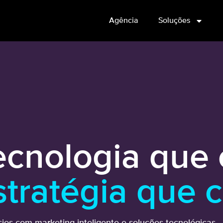
Agência
Soluções
ecnologia que 
stratégia que 
os com marketing inteligente e soluções tecnológicas.